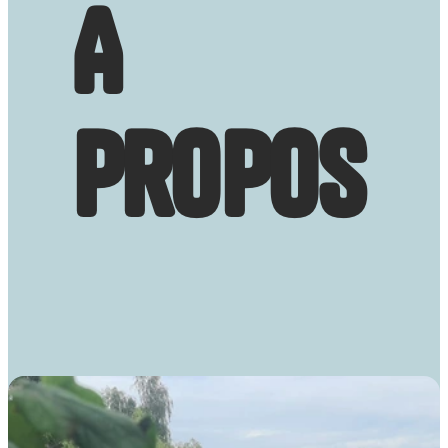
A
propos