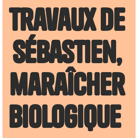
travaux de 
Sébastien, 
maraîcher 
biologique  